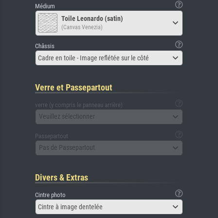
Médium
Toile Leonardo (satin)
(Canvas Venezia)
Châssis
Cadre en toile - Image reflétée sur le côté
Verre et Passepartout
verre (y compris le panneau arrière)
Veuillez sélectionner
Passepartout
Pas de Passepartout
Divers & Extras
Cintre photo
Cintre à image dentelée