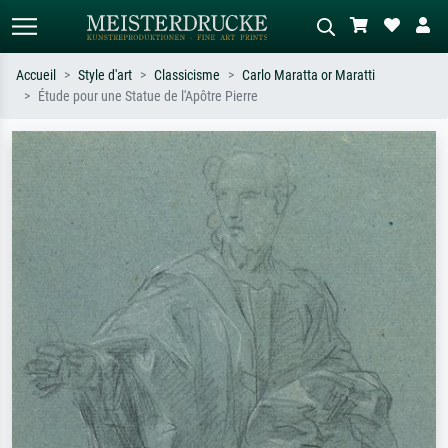
Accueil
Style d'art
Classicisme
Carlo Maratta or Maratti
Étude pour une Statue de l'Apôtre Pierre
Recherche standard
Recherche d'images IA
Recherchez par artiste, titre ou style –
Décrivez la scène – ex. prairie verte,
ex. Monet, Nuit étoilée,
abstrait avec beaucoup de rouge,
impressionnisme, vague de Hokusai,
tableau sombre, nu debout près d'un
nu.
arbre.