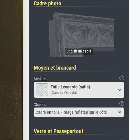
Cadre photo
Moyen et brancard
Médium
Toile Leonardo (satin)
(Canvas Venezia)
Châssis
Cadre en toile - Image reflétée sur le côté
Verre et Passepartout