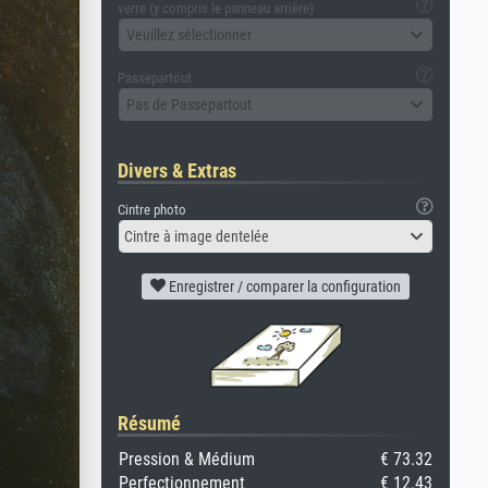
verre (y compris le panneau arrière)
Veuillez sélectionner
Passepartout
Pas de Passepartout
Divers & Extras
Cintre photo
Cintre à image dentelée
Enregistrer / comparer la configuration
Résumé
Pression & Médium
€ 73.32
Perfectionnement
€ 12.43