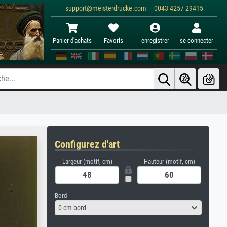
support@meisterdrucke.com · 0043 4257 29415
Panier d'achats
Favoris
enregistrer
se connecter
Configurez d'art
Largeur (motif, cm)
Hauteur (motif, cm)
Bord
0 cm bord