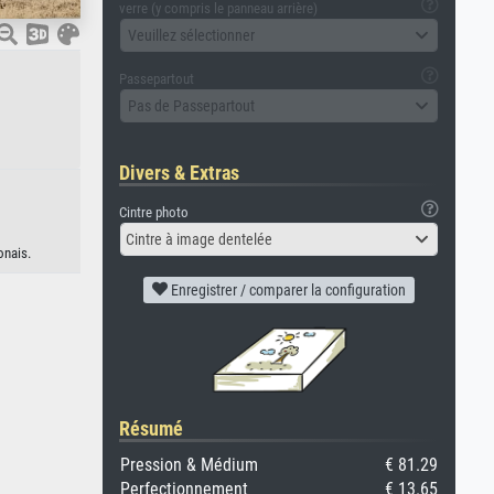
verre (y compris le panneau arrière)
Veuillez sélectionner
Passepartout
Pas de Passepartout
Divers & Extras
Cintre photo
Cintre à image dentelée
onais.
Enregistrer / comparer la configuration
Résumé
Pression & Médium
€ 81.29
Perfectionnement
€ 13.65