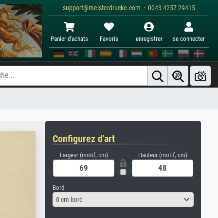
support@meisterdrucke.com · 0043 4257 29415
Panier d'achats
Favoris
enregistrer
se connecter
Configurez d'art
Largeur (motif, cm)
Hauteur (motif, cm)
Bord
0 cm bord