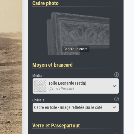
Cadre photo
Moyen et brancard
Médium
Toile Leonardo (satin)
(Canvas Venezia)
Châssis
Cadre en toile - Image reflétée sur le côté
Verre et Passepartout