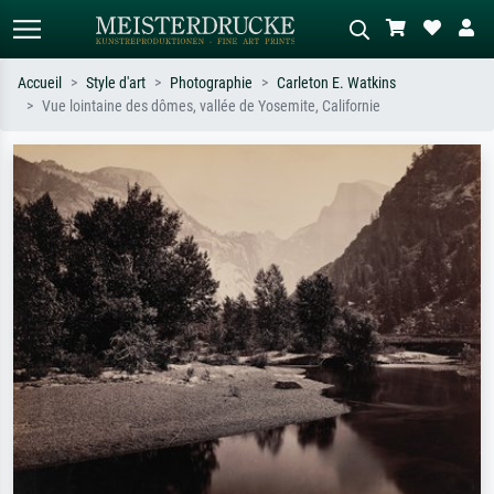
Accueil
Style d'art
Photographie
Carleton E. Watkins
Vue lointaine des dômes, vallée de Yosemite, Californie
Recherche standard
Recherche d'images IA
Recherchez par artiste, titre ou style –
Décrivez la scène – ex. prairie verte,
ex. Monet, Nuit étoilée,
abstrait avec beaucoup de rouge,
impressionnisme, vague de Hokusai,
tableau sombre, nu debout près d'un
nu.
arbre.