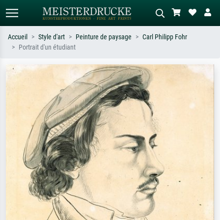
Accueil
Style d'art
Peinture de paysage
Carl Philipp Fohr
Portrait d'un étudiant
Recherche standard
Recherche d'images IA
Recherchez par artiste, titre ou style –
Décrivez la scène – ex. prairie verte,
ex. Monet, Nuit étoilée,
abstrait avec beaucoup de rouge,
impressionnisme, vague de Hokusai,
tableau sombre, nu debout près d'un
nu.
arbre.