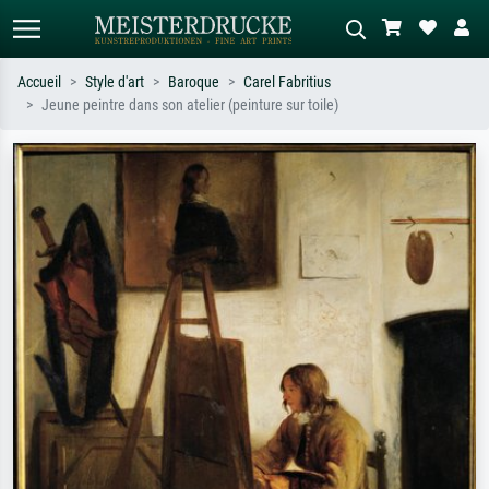
Accueil
Style d'art
Baroque
Carel Fabritius
Jeune peintre dans son atelier (peinture sur toile)
Recherche standard
Recherche d'images IA
Recherchez par artiste, titre ou style –
Décrivez la scène – ex. prairie verte,
ex. Monet, Nuit étoilée,
abstrait avec beaucoup de rouge,
impressionnisme, vague de Hokusai,
tableau sombre, nu debout près d'un
nu.
arbre.