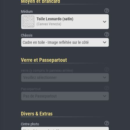
Moyen et brancard
Médium
Toile Leonardo (satin)
(Canvas Venezia)
Châssis
Cadre en toile - Image reflétée sur le côté
Verre et Passepartout
verre (y compris le panneau arrière)
Veuillez sélectionner
Passepartout
Pas de Passepartout
Divers & Extras
Cintre photo