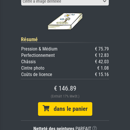
Cintre à image dentelée
Résumé
Pression & Médium
€ 75.79
Perfectionnement
€ 12.83
Châssis
€ 42.03
Cintre photo
€ 1.08
Coûts de licence
€ 15.16
€ 146.89
(Enthält 17% MwSt.)
dans le panier
Netteté des peintures
PARFAIT