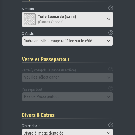
Médium
Toile Leonardo (satin)
(Canvas Venezia)
Châssis
Cadre en toile - Image reflétée sur le côté
Verre et Passepartout
verre (y compris le panneau arrière)
Veuillez sélectionner
Passepartout
Pas de Passepartout
Divers & Extras
Cintre photo
Cintre à image dentelée