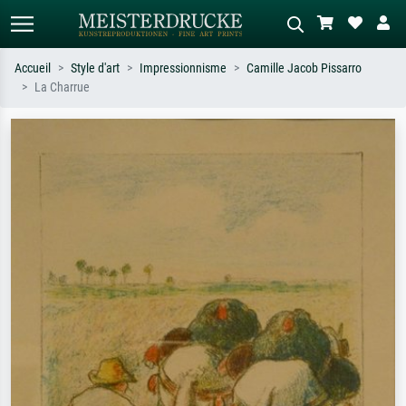
Accueil
Style d'art
Impressionnisme
Camille Jacob Pissarro
La Charrue
Recherche standard
Recherche d'images IA
Recherchez par artiste, titre ou style –
Décrivez la scène – ex. prairie verte,
ex. Monet, Nuit étoilée,
abstrait avec beaucoup de rouge,
impressionnisme, vague de Hokusai,
tableau sombre, nu debout près d'un
nu.
arbre.