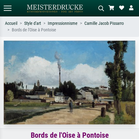
Accueil
Style d'art
Impressionnisme
Camille Jacob Pissarro
Bords de l'Oise à Pontoise
Recherche standard
Recherche d'images IA
Recherchez par artiste, titre ou style –
Décrivez la scène – ex. prairie verte,
ex. Monet, Nuit étoilée,
abstrait avec beaucoup de rouge,
impressionnisme, vague de Hokusai,
tableau sombre, nu debout près d'un
nu.
arbre.
Bords de l'Oise à Pontoise