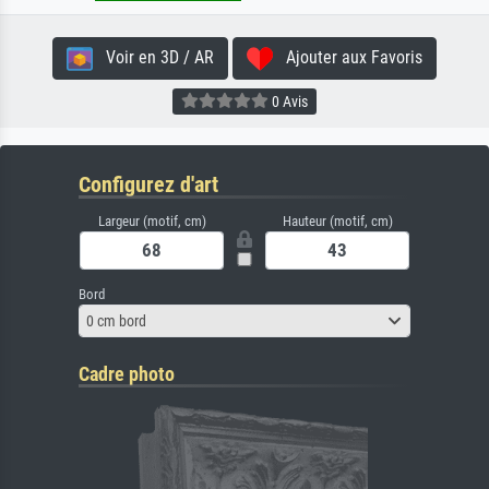
Voir en 3D / AR
Ajouter aux Favoris
0 Avis
Configurez d'art
Largeur (motif, cm)
Hauteur (motif, cm)
Bord
0 cm bord
Cadre photo