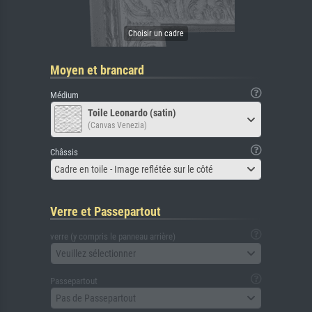
Moyen et brancard
Médium
Toile Leonardo (satin)
(Canvas Venezia)
Châssis
Cadre en toile - Image reflétée sur le côté
Verre et Passepartout
verre (y compris le panneau arrière)
Veuillez sélectionner
Passepartout
Pas de Passepartout