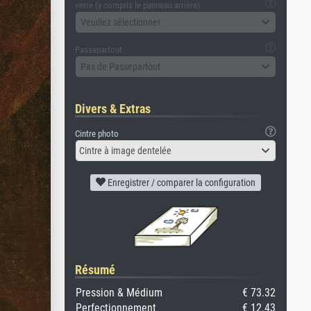
verre (y compris le panneau arrière)
Veuillez sélectionner
Passepartout
Pas de Passepartout
Divers & Extras
Cintre photo
Cintre à image dentelée
Enregistrer / comparer la configuration
Résumé
Pression & Médium
€ 73.32
Perfectionnement
€ 12.43