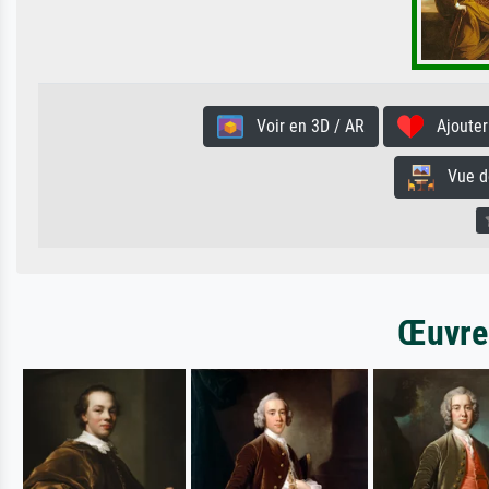
Voir en 3D / AR
Ajouter 
Vue de 
Œuvres