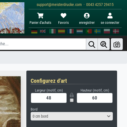
support@meisterdrucke.com · 0043 4257 29415
Panier d'achats
Favoris
enregistrer
se connecter
Configurez d'art
Largeur (motif, cm)
Hauteur (motif, cm)
Bord
0 cm bord