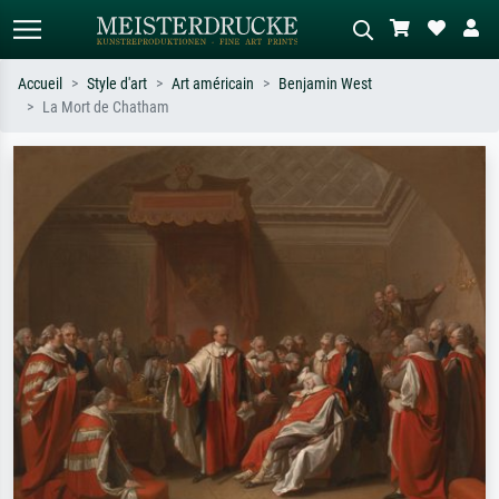
Accueil
Style d'art
Art américain
Benjamin West
La Mort de Chatham
Recherche standard
Recherche d'images IA
Recherchez par artiste, titre ou style –
Décrivez la scène – ex. prairie verte,
ex. Monet, Nuit étoilée,
abstrait avec beaucoup de rouge,
impressionnisme, vague de Hokusai,
tableau sombre, nu debout près d'un
nu.
arbre.