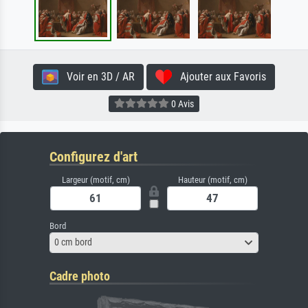
Voir en 3D / AR
Ajouter aux Favoris
0 Avis
Configurez d'art
Largeur (motif, cm)
Hauteur (motif, cm)
Bord
0 cm bord
Cadre photo