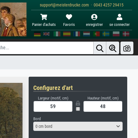
support@meisterdrucke.com · 0043 4257 29415
Panier d'achats
Favoris
enregistrer
se connecter
Configurez d'art
Largeur (motif, cm)
Hauteur (motif, cm)
Bord
0 cm bord