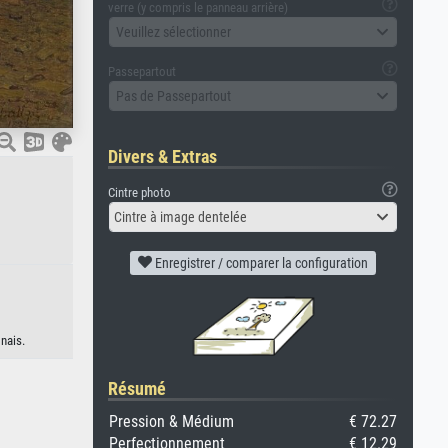
verre (y compris le panneau arrière)
Veuillez sélectionner
Passepartout
Pas de Passepartout
Divers & Extras
Cintre photo
Cintre à image dentelée
Enregistrer / comparer la configuration
nais.
Résumé
Pression & Médium
€ 72.27
Perfectionnement
€ 12.29