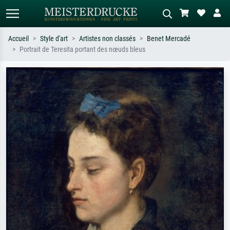
Accueil
Style d'art
Artistes non classés
Benet Mercadé
Portrait de Teresita portant des nœuds bleus
Recherche standard
Recherche d'images IA
Recherchez par artiste, titre ou style –
Décrivez la scène – ex. prairie verte,
ex. Monet, Nuit étoilée,
abstrait avec beaucoup de rouge,
impressionnisme, vague de Hokusai,
tableau sombre, nu debout près d'un
nu.
arbre.