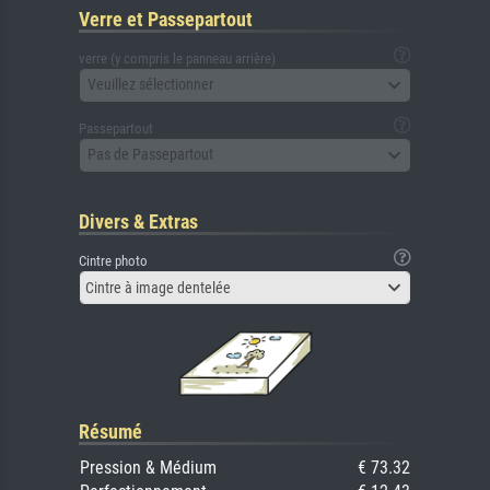
Verre et Passepartout
verre (y compris le panneau arrière)
Veuillez sélectionner
Passepartout
Pas de Passepartout
Divers & Extras
Cintre photo
Cintre à image dentelée
Résumé
Pression & Médium
€ 73.32