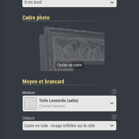
0 cm bord
Cadre photo
Moyen et brancard
Médium
Toile Leonardo (satin)
(Canvas Venezia)
Châssis
Cadre en toile - Image reflétée sur le côté