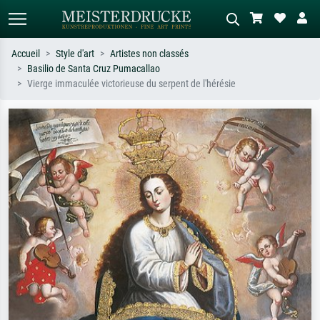
Accueil
Style d'art
Artistes non classés
Basilio de Santa Cruz Pumacallao
Recherche standard
Recherche d'images IA
Vierge immaculée victorieuse du serpent de l'hérésie
Recherchez par artiste, titre ou style –
Décrivez la scène – ex. prairie verte,
ex. Monet, Nuit étoilée,
abstrait avec beaucoup de rouge,
impressionnisme, vague de Hokusai,
tableau sombre, nu debout près d'un
nu.
arbre.