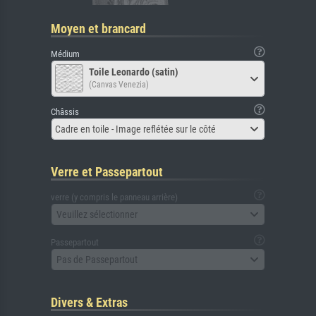
Moyen et brancard
Médium
Toile Leonardo (satin)
(Canvas Venezia)
Châssis
Cadre en toile - Image reflétée sur le côté
Verre et Passepartout
verre (y compris le panneau arrière)
Veuillez sélectionner
Passepartout
Pas de Passepartout
Divers & Extras