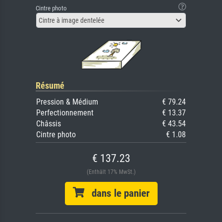
Cintre photo
Cintre à image dentelée
Résumé
Pression & Médium
€ 79.24
Perfectionnement
€ 13.37
Châssis
€ 43.54
Cintre photo
€ 1.08
€ 137.23
(Enthält 17% MwSt.)
dans le panier