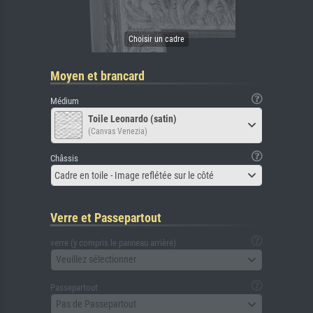
Moyen et brancard
Médium
Toile Leonardo (satin)
(Canvas Venezia)
Châssis
Cadre en toile - Image reflétée sur le côté
Verre et Passepartout
verre (y compris le panneau arrière)
Veuillez sélectionner
Passepartout
Pas de Passepartout