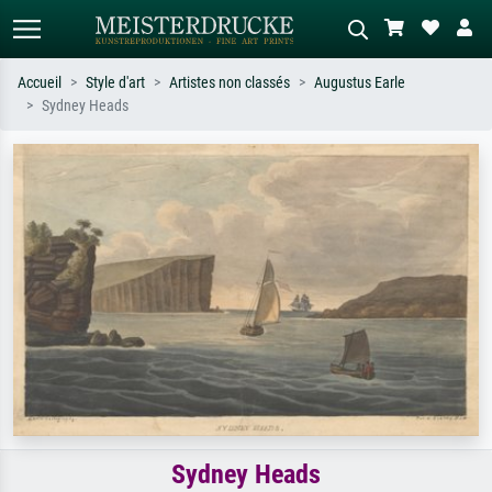
Accueil
Style d'art
Artistes non classés
Augustus Earle
Sydney Heads
Recherche standard
Recherche d'images IA
Recherchez par artiste, titre ou style –
Décrivez la scène – ex. prairie verte,
ex. Monet, Nuit étoilée,
abstrait avec beaucoup de rouge,
impressionnisme, vague de Hokusai,
tableau sombre, nu debout près d'un
nu.
arbre.
Sydney Heads