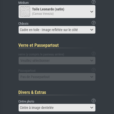
Médium
Toile Leonardo (satin)
(Canvas Venezia)
Châssis
Cadre en toile - Image reflétée sur le côté
Verre et Passepartout
verre (y compris le panneau arrière)
Veuillez sélectionner
Passepartout
Pas de Passepartout
Divers & Extras
Cintre photo
Cintre à image dentelée