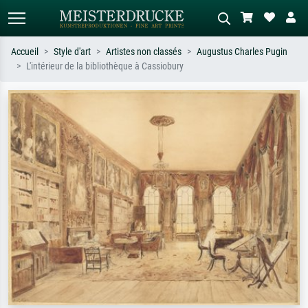
Accueil
Style d'art
Artistes non classés
Augustus Charles Pugin
L'intérieur de la bibliothèque à Cassiobury
Recherche standard
Recherche d'images IA
Recherchez par artiste, titre ou style –
Décrivez la scène – ex. prairie verte,
ex. Monet, Nuit étoilée,
abstrait avec beaucoup de rouge,
impressionnisme, vague de Hokusai,
tableau sombre, nu debout près d'un
nu.
arbre.