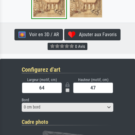
Voir en 3D / AR
Ajouter aux Favoris
0 Avis
Configurez d'art
Largeur (motif, cm)
Hauteur (motif, cm)
Bord
0 cm bord
Cadre photo