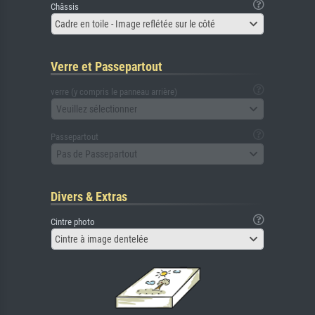
Châssis
Cadre en toile - Image reflétée sur le côté
Verre et Passepartout
verre (y compris le panneau arrière)
Veuillez sélectionner
Passepartout
Pas de Passepartout
Divers & Extras
Cintre photo
Cintre à image dentelée