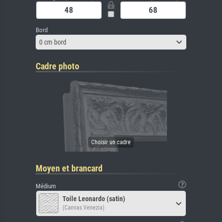
Bord
0 cm bord
Cadre photo
Moyen et brancard
Médium
Toile Leonardo (satin)
(Canvas Venezia)