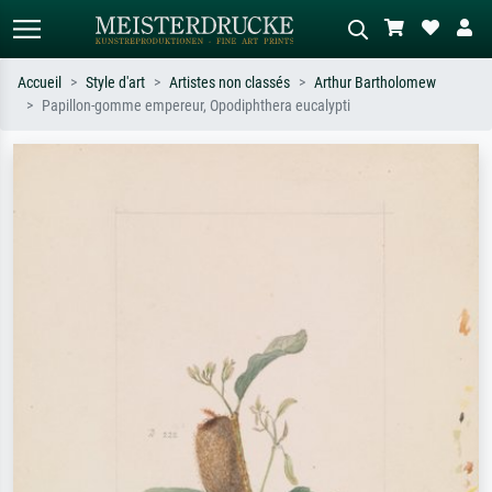
Accueil
Style d'art
Artistes non classés
Arthur Bartholomew
Papillon-gomme empereur, Opodiphthera eucalypti
Recherche standard
Recherche d'images IA
Recherchez par artiste, titre ou style –
Décrivez la scène – ex. prairie verte,
ex. Monet, Nuit étoilée,
abstrait avec beaucoup de rouge,
impressionnisme, vague de Hokusai,
tableau sombre, nu debout près d'un
nu.
arbre.