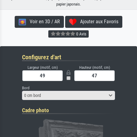
papier japonais.
Voir en 3D / AR
Ajouter aux Favoris
0 Avis
Configurez d'art
Largeur (motif, cm)
Hauteur (motif, cm)
Bord
0 cm bord
Cadre photo