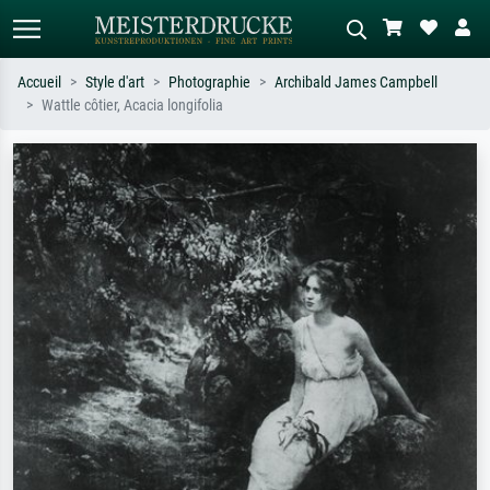
Accueil
Style d'art
Photographie
Archibald James Campbell
Wattle côtier, Acacia longifolia
Recherche standard
Recherche d'images IA
Recherchez par artiste, titre ou style –
Décrivez la scène – ex. prairie verte,
ex. Monet, Nuit étoilée,
abstrait avec beaucoup de rouge,
impressionnisme, vague de Hokusai,
tableau sombre, nu debout près d'un
nu.
arbre.