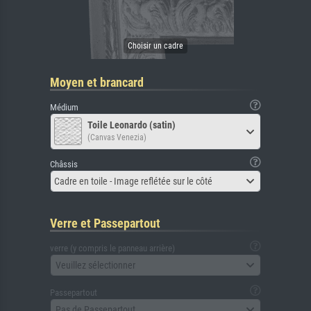
Moyen et brancard
Médium
Toile Leonardo (satin)
(Canvas Venezia)
Châssis
Cadre en toile - Image reflétée sur le côté
Verre et Passepartout
verre (y compris le panneau arrière)
Veuillez sélectionner
Passepartout
Pas de Passepartout