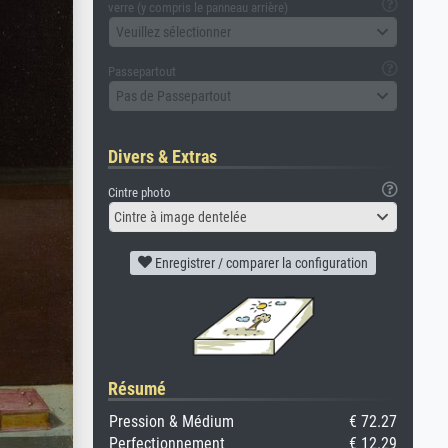
verre (y compris le panneau arrière)
Veuillez sélectionner
Passepartout
Pas de Passepartout
Divers & Extras
Cintre photo
Cintre à image dentelée
Enregistrer / comparer la configuration
Résumé
Pression & Médium
€ 72.27
Perfectionnement
€ 12.29