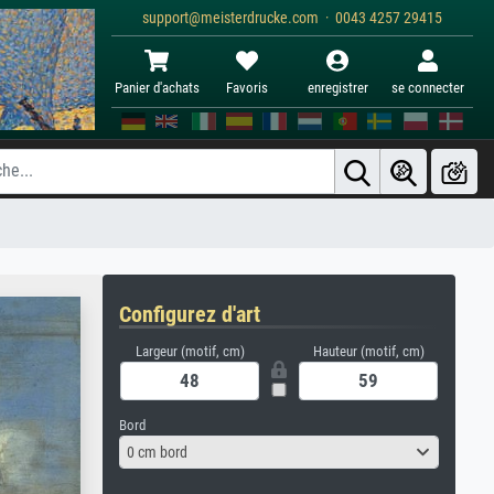
support@meisterdrucke.com · 0043 4257 29415
Panier d'achats
Favoris
enregistrer
se connecter
Configurez d'art
Largeur (motif, cm)
Hauteur (motif, cm)
Bord
0 cm bord