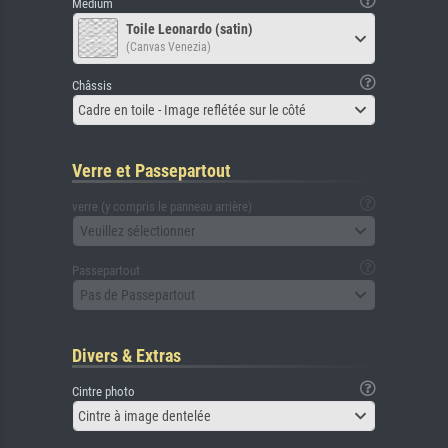
Médium
Toile Leonardo (satin)
(Canvas Venezia)
Châssis
Cadre en toile - Image reflétée sur le côté
Verre et Passepartout
verre (y compris le panneau arrière)
Veuillez sélectionner
Passepartout
Pas de Passepartout
Divers & Extras
Cintre photo
Cintre à image dentelée