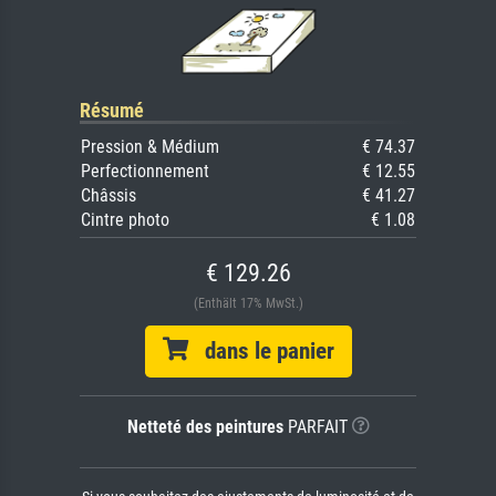
Résumé
Pression & Médium
€ 74.37
Perfectionnement
€ 12.55
Châssis
€ 41.27
Cintre photo
€ 1.08
€ 129.26
(Enthält 17% MwSt.)
dans le panier
Netteté des peintures
PARFAIT