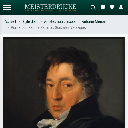
Accueil
Style d'art
Artistes non classés
Antonio Mercar
Portrait du Peintre Zacarías González Velázquez
Recherche standard
Recherche d'images IA
Recherchez par artiste, titre ou style –
Décrivez la scène – ex. prairie verte,
ex. Monet, Nuit étoilée,
abstrait avec beaucoup de rouge,
impressionnisme, vague de Hokusai,
tableau sombre, nu debout près d'un
nu.
arbre.