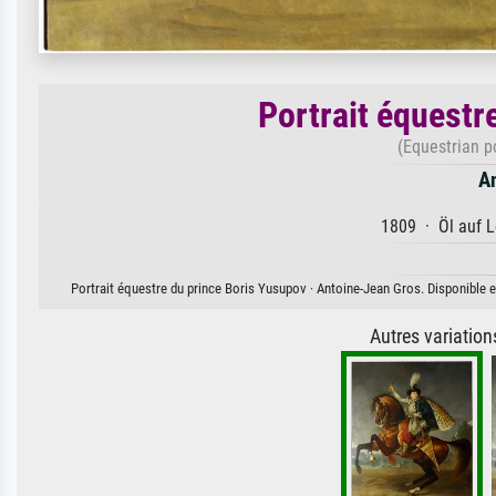
Portrait équestr
(Equestrian po
A
1809 · Öl auf L
Portrait équestre du prince Boris Yusupov · Antoine-Jean Gros. Disponible en
Autres variatio