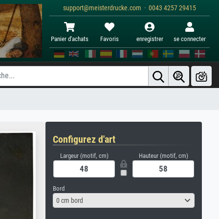
support@meisterdrucke.com · 0043 4257 29415
Panier d'achats
Favoris
enregistrer
se connecter
Configurez d'art
Largeur (motif, cm)
Hauteur (motif, cm)
Bord
0 cm bord