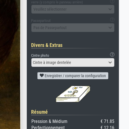
verre (y compris le panneau arrière)
Veuillez sélectionner
Passepartout
Pas de Passepartout
Divers & Extras
Cintre photo
Cintre à image dentelée
Enregistrer / comparer la configuration
Résumé
Pression & Médium
€ 71.85
Perfectionnement
€ 12.16