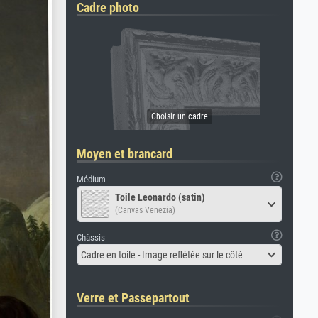
Cadre photo
Moyen et brancard
Médium
Toile Leonardo (satin)
(Canvas Venezia)
Châssis
Cadre en toile - Image reflétée sur le côté
Verre et Passepartout