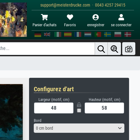
support@meisterdrucke.com · 0043 4257 29415
Panier d'achats
Favoris
enregistrer
se connecter
Configurez d'art
Largeur (motif, cm)
Hauteur (motif, cm)
Bord
0 cm bord