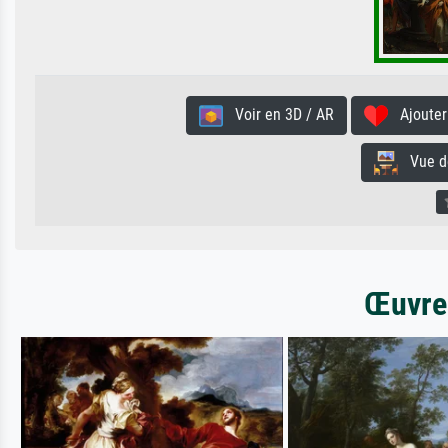
Voir en 3D / AR
Ajouter 
Vue de 
Œuvres