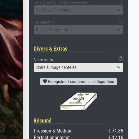
verre (y compris le panneau arrière)
Veuillez sélectionner
Passepartout
Pas de Passepartout
Divers & Extras
Cintre photo
Cintre à image dentelée
Enregistrer / comparer la configuration
Résumé
Pression & Médium
€ 71.85
Perfectionnement
€ 12.16