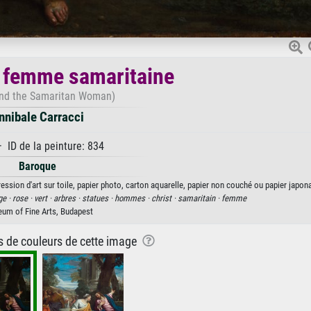
la femme samaritaine
and the Samaritan Woman)
nnibale Carracci
 ID de la peinture: 834
Baroque
ession d'art sur toile, papier photo, carton aquarelle, papier non couché ou papier japona
ge ·
rose ·
vert ·
arbres ·
statues ·
hommes ·
christ ·
samaritain ·
femme
um of Fine Arts, Budapest
ns de couleurs de cette image