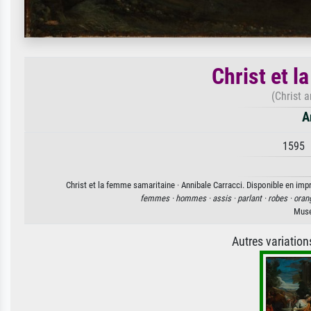
Christ et 
(Christ 
A
1595 ·
Christ et la femme samaritaine · Annibale Carracci. Disponible en impr
femmes ·
hommes ·
assis ·
parlant ·
robes ·
oran
Muse
Autres variatio