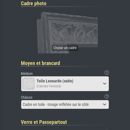
Cadre photo
Moyen et brancard
Médium
Toile Leonardo (satin)
(Canvas Venezia)
Châssis
Cadre en toile - Image reflétée sur le côté
Verre et Passepartout