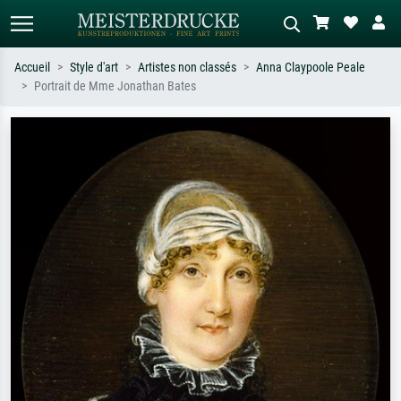
Accueil
Style d'art
Artistes non classés
Anna Claypoole Peale
Portrait de Mme Jonathan Bates
Recherche standard
Recherche d'images IA
Recherchez par artiste, titre ou style –
Décrivez la scène – ex. prairie verte,
ex. Monet, Nuit étoilée,
abstrait avec beaucoup de rouge,
impressionnisme, vague de Hokusai,
tableau sombre, nu debout près d'un
nu.
arbre.