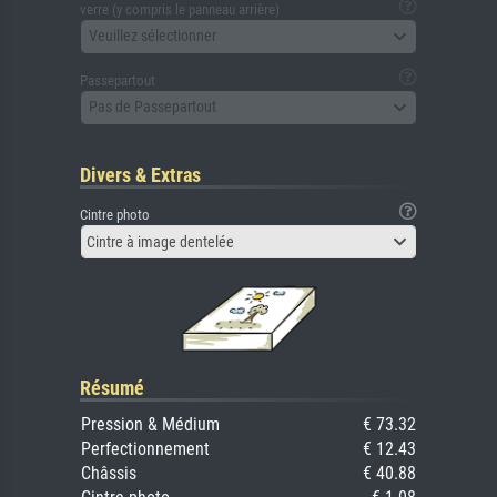
verre (y compris le panneau arrière)
Veuillez sélectionner
Passepartout
Pas de Passepartout
Divers & Extras
Cintre photo
Cintre à image dentelée
Résumé
Pression & Médium
€ 73.32
Perfectionnement
€ 12.43
Châssis
€ 40.88