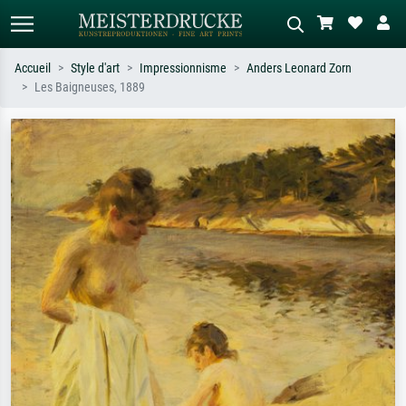
Accueil
Style d'art
Impressionnisme
Anders Leonard Zorn
Les Baigneuses, 1889
Recherche standard
Recherche d'images IA
Recherchez par artiste, titre ou style –
Décrivez la scène – ex. prairie verte,
ex. Monet, Nuit étoilée,
abstrait avec beaucoup de rouge,
impressionnisme, vague de Hokusai,
tableau sombre, nu debout près d'un
nu.
arbre.