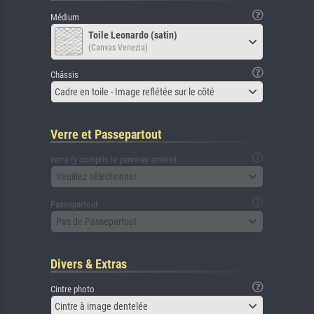
Médium
Toile Leonardo (satin)
(Canvas Venezia)
Châssis
Cadre en toile - Image reflétée sur le côté
Verre et Passepartout
verre (y compris le panneau arrière)
Veuillez sélectionner
Passepartout
Pas de Passepartout
Divers & Extras
Cintre photo
Cintre à image dentelée