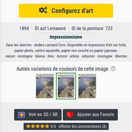
Configurez d'art
1894 · Öl auf Leinwand · ID de la peinture: 723
Impressionnisme
Dans les skerries · Anders Leonard Zorn. Disponible en impression d'art sur toile,
papier photo, carton aquarelle, papier non couché ou papier japonais.
nature ·
montagne ·
falaise ·
bleu ·
femme ·
arbres ·
arbustes ·
montagne ·
Skerries
Autres variations de couleurs de cette image
Voir en 3D / AR
Ajouter aux Favoris
5/5 · Afficher les commentaires (4)