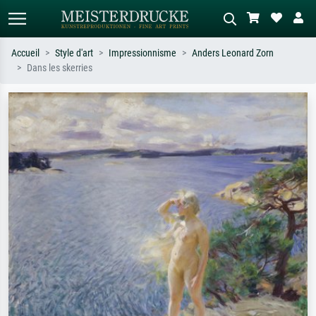
Accueil
Style d'art
Impressionnisme
Anders Leonard Zorn
Dans les skerries
Recherche standard
Recherche d'images IA
Recherchez par artiste, titre ou style –
Décrivez la scène – ex. prairie verte,
ex. Monet, Nuit étoilée,
abstrait avec beaucoup de rouge,
impressionnisme, vague de Hokusai,
tableau sombre, nu debout près d'un
nu.
arbre.