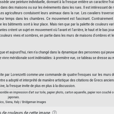
ède une peinture individuelle, donnant à la fresque entière un caractère frais
, dans des maisons ou sur les événements dans les rues. Il est intéressant de 
Les agriculteurs conduisent leurs animaux dans la rue. Les cavaliers traversent
 leur temps dans les chambres. Ce mouvement est fascinant. Contrairement 
e les bâtiments sont à leur place. Mais rien que par la palette de couleurs vari
tes créent un sujet en mouvement où l'avant et l'arrière, le haut et le bas joue
 couleurs vives et sombres, en partie dans les murs de maisons d'ombres et l
sque et aujourd'hui, rien n'a changé dans la dynamique des personnes qui peuve
e de vivre méridionale sont indéniables: à première vue, ce tableau se dresse au 
écrite par Lorenzetti comme une commande de quatre fresques sur les murs 
intre a adopté et interprété de manière artistique des citations de Grecs ancie
e, la fresque invite de plus en plus à la discussion.
onible en impression d'art sur toile, papier photo, carton aquarelle, papier non couché o
japonais.
co, Siena, Italy / Bridgeman Images
ns de couleurs de cette image