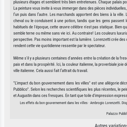
plusieurs étages et semblent très bien entretenues. Chaque palais poss
La peinture vous invite à vous immerger dans des pièces individuelles
l’un puis dans l’autre. Les marchands apportent des biens à la ville. 
cheval ou le conduisent à une potion, tandis que les gens passent
habituels de l'époque, cette œuvre célèbre n'est pas statique. Bien qu
semble terne ou même sans vie ici. Au contraire! Les couleurs luxurian
perspective. Pas moins important est la lumière. Lorenzetti crée des
rendent cette vie quotidienne ressentie par le spectateur.
Même s'il y a plusieurs centaines d'années entre la création de la fre
paix et dans la prospérité. Ici, la couleur italienne, la proverbiale joi
ville italienne. Cela aussi fait l’attrait du travail.
"L'impact du bon gouvernement dans les villes" est une allégorie d
Pubblico". Selon les recherches scientifiques les plus récentes, le pe
et Augustin dans ces fresques. En tant que toile d'impression expressiv
Les effets du bon gouvernement dans les villes · Ambrogio Lorenzetti. Disp
Palazzo Pubbli
Autres variatio