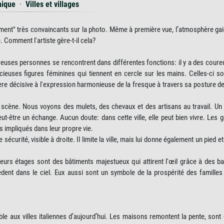
hique
·
Villes et villages
ent" très convaincants sur la photo. Même à première vue, l’atmosphère gai
. Comment l'artiste gère-t-il cela?
reuses personnes se rencontrent dans différentes fonctions: il y a des coure
acieuses figures féminines qui tiennent en cercle sur les mains. Celles-ci s
ière décisive à l'expression harmonieuse de la fresque à travers sa posture de
la scène. Nous voyons des mulets, des chevaux et des artisans au travail. Un
t-être un échange. Aucun doute: dans cette ville, elle peut bien vivre. Les 
s impliqués dans leur propre vie.
écurité, visible à droite. Il limite la ville, mais lui donne également un pied e
ieurs étages sont des bâtiments majestueux qui attirent l'œil grâce à des ba
nt dans le ciel. Eux aussi sont un symbole de la prospérité des familles 
ble aux villes italiennes d’aujourd’hui. Les maisons remontent la pente, sont 