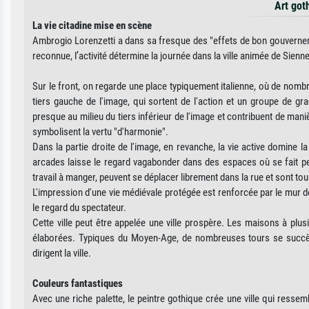
Art got
La vie citadine mise en scène
Ambrogio Lorenzetti a dans sa fresque des "effets de bon gouvernem
reconnue, l’activité détermine la journée dans la ville animée de Sienne
Sur le front, on regarde une place typiquement italienne, où de nomb
tiers gauche de l'image, qui sortent de l'action et un groupe de gr
presque au milieu du tiers inférieur de l'image et contribuent de man
symbolisent la vertu "d'harmonie".
Dans la partie droite de l'image, en revanche, la vie active domine 
arcades laisse le regard vagabonder dans des espaces où se fait peu
travail à manger, peuvent se déplacer librement dans la rue et sont tou
L'impression d'une vie médiévale protégée est renforcée par le mur de s
le regard du spectateur.
Cette ville peut être appelée une ville prospère. Les maisons à plus
élaborées. Typiques du Moyen-Age, de nombreuses tours se succède
dirigent la ville.
Couleurs fantastiques
Avec une riche palette, le peintre gothique crée une ville qui ressem