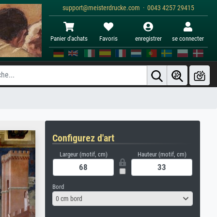
support@meisterdrucke.com · 0043 4257 29415
Panier d'achats
Favoris
enregistrer
se connecter
Configurez d'art
Largeur (motif, cm)
Hauteur (motif, cm)
Bord
0 cm bord