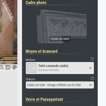
Cadre photo
Moyen et brancard
Médium
Toile Leonardo (satin)
(Canvas Venezia)
Châssis
Cadre en toile - Image reflétée sur le côté
Verre et Passepartout