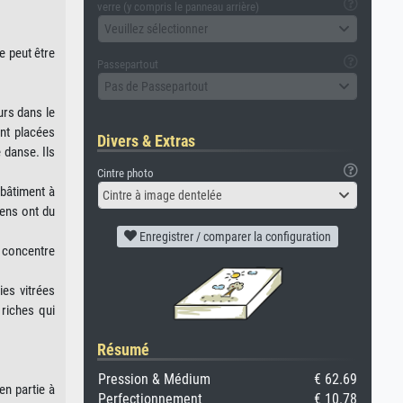
verre (y compris le panneau arrière)
Veuillez sélectionner
e peut être
Passepartout
Pas de Passepartout
urs dans le
ont placées
Divers & Extras
 danse. Ils
Cintre photo
 bâtiment à
Cintre à image dentelée
gens ont du
Enregistrer / comparer la configuration
t concentre
ies vitrées
riches qui
Résumé
Pression & Médium
€ 62.69
en partie à
Perfectionnement
€ 10.78