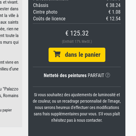
 et vivant.
Châssis
€ 38.24
rester dans
Cintre photo
€ 1.08
 la ville à
Coûts de licence
€ 12.54
aux saints
ée, rien ne
€ 125.32
nt toute la
es murs qui
(Enthält 17% MwSt.)
dans le panier
nt vivre en
milieu d’une
Netteté des peintures
PARFAIT
du "Palazzo
Si vous souhaitez des ajustements de luminosité et
ns, Romains
de couleur, ou un recadrage personnalisé de l'image,
nous serons heureux d'effectuer ces modifications
u papier
sans frais supplémentaires pour vous. S'il vous plaît
n'hésitez pas à nous contacter.