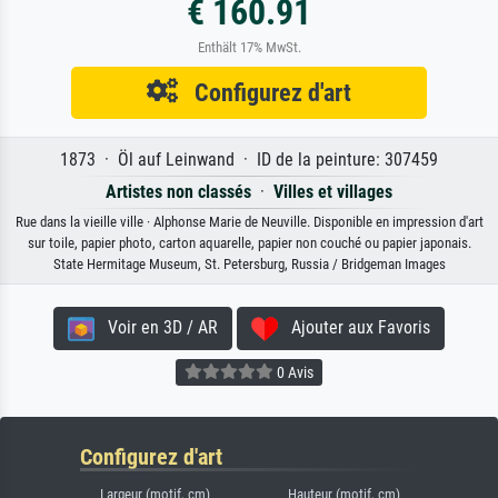
€ 160.91
Enthält 17% MwSt.
Configurez d'art
1873 · Öl auf Leinwand · ID de la peinture: 307459
Artistes non classés
·
Villes et villages
Rue dans la vieille ville · Alphonse Marie de Neuville. Disponible en impression d'art
sur toile, papier photo, carton aquarelle, papier non couché ou papier japonais.
State Hermitage Museum, St. Petersburg, Russia / Bridgeman Images
Voir en 3D / AR
Ajouter aux Favoris
0 Avis
Configurez d'art
Largeur (motif, cm)
Hauteur (motif, cm)