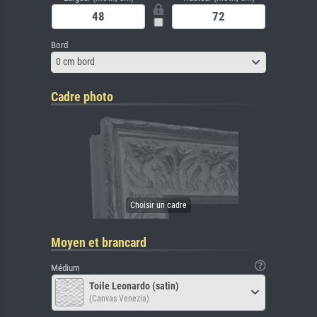
Bord
0 cm bord
Cadre photo
Moyen et brancard
Médium
Toile Leonardo (satin)
(Canvas Venezia)