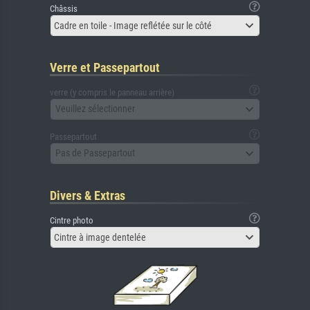
Châssis
Cadre en toile - Image reflétée sur le côté
Verre et Passepartout
verre (y compris le panneau arrière)
Veuillez sélectionner
Passepartout
Pas de Passepartout
Divers & Extras
Cintre photo
Cintre à image dentelée