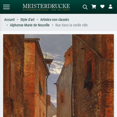
Accueil
Style d'art
Artistes non classés
Alphonse Marie de Neuville
Rue dans la vieille ville
Recherche standard
Recherche d'images IA
Recherchez par artiste, titre ou style –
Décrivez la scène – ex. prairie verte,
ex. Monet, Nuit étoilée,
abstrait avec beaucoup de rouge,
impressionnisme, vague de Hokusai,
tableau sombre, nu debout près d'un
nu.
arbre.