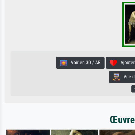
Voir en 3D / AR
Ajouter 
Vue de 
Œuvres