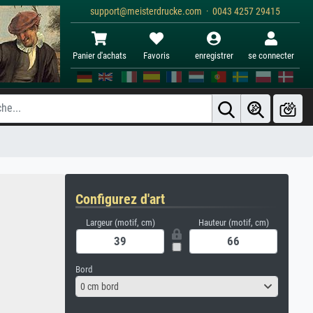
support@meisterdrucke.com · 0043 4257 29415
Panier d'achats
Favoris
enregistrer
se connecter
Configurez d'art
Largeur (motif, cm)
Hauteur (motif, cm)
Bord
0 cm bord