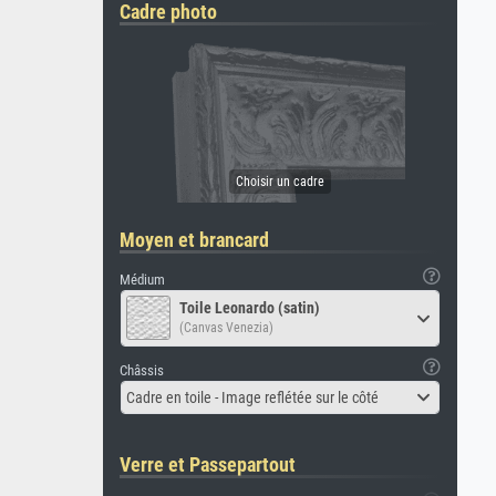
Cadre photo
Moyen et brancard
Médium
Toile Leonardo (satin)
(Canvas Venezia)
Châssis
Cadre en toile - Image reflétée sur le côté
Verre et Passepartout