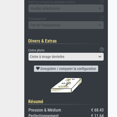
verre (y compris le panneau arrière)
Veuillez sélectionner
Passepartout
Pas de Passepartout
Divers & Extras
Cintre photo
Cintre à image dentelée
Enregistrer / comparer la configuration
Résumé
Pression & Médium
€ 68.43
Perfectionnement
€ 11.64