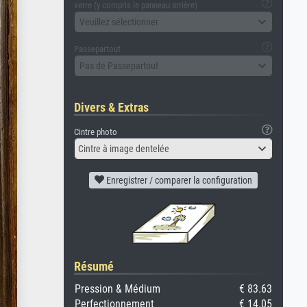
verre (y compris le panneau arrière)
Veuillez sélectionner
Passepartout
Pas de Passepartout
Divers & Extras
Cintre photo
Cintre à image dentelée
Enregistrer / comparer la configuration
Résumé
Pression & Médium
€ 83.63
Perfectionnement
€ 14.05