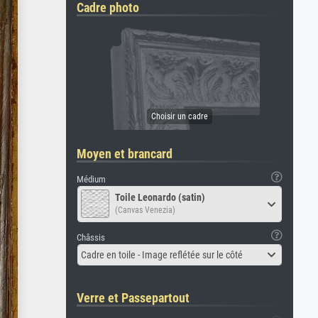
Cadre photo
Moyen et brancard
Médium
Toile Leonardo (satin)
(Canvas Venezia)
Châssis
Cadre en toile - Image reflétée sur le côté
Verre et Passepartout