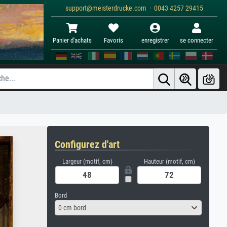
support@meisterdrucke.com · 0043 4257 29415
Panier d'achats
Favoris
enregistrer
se connecter
Configurez d'art
Largeur (motif, cm)
Hauteur (motif, cm)
Bord
0 cm bord