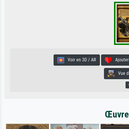
Voir en 3D / AR
Ajouter 
Vue de 
Œuvres