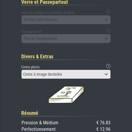
Verre et Passepartout
verre (y compris le panneau arrière)
Veuillez sélectionner
Passepartout
Pas de Passepartout
Divers & Extras
Cintre photo
Cintre à image dentelée
Résumé
Pression & Médium
€ 76.83
Perfectionnement
€ 12.96