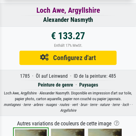
Loch Awe, Argyllshire
Alexander Nasmyth
€ 133.27
Enthält 17% MwSt.
Configurez d'art
1785 · Öl auf Leinwand · ID de la peinture: 485
Peinture de genre
·
Paysages
Loch Awe, Argyllshire · Alexander Nasmyth. Disponible en impression d'art sur toile,
papier photo, carton aquarelle, papier non couché ou papier japonais.
montagnes ·
terre ·
arbres ·
nuages ·
routes ·
vert ·
brun ·
terre ·
nature ·
terre ·
loch ·
·
Argyllshire
Autres variations de couleurs de cette image