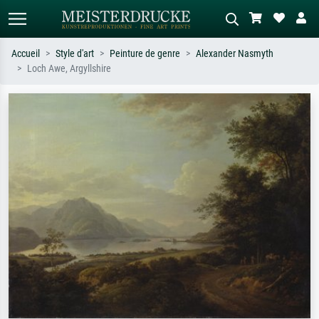
Accueil
Style d'art
Peinture de genre
Alexander Nasmyth
Loch Awe, Argyllshire
Recherche standard
Recherche d'images IA
Recherchez par artiste, titre ou style –
Décrivez la scène – ex. prairie verte,
ex. Monet, Nuit étoilée,
abstrait avec beaucoup de rouge,
impressionnisme, vague de Hokusai,
tableau sombre, nu debout près d'un
nu.
arbre.