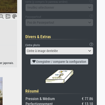
verre (y compris le panneau arrière)
Veuillez sélectionner
Passepartout
Pas de Passepartout
Divers & Extras
Cintre photo
Cintre à image dentelée
Enregistrer / comparer la configuration
er japonais.
Résumé
Pression & Médium
€ 77.86
Perfectionnement
€ 13.10