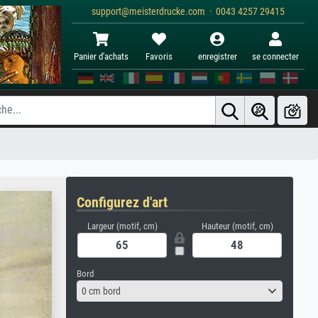
support@meisterdrucke.com · 0043 4257 29415
Panier d'achats
Favoris
enregistrer
se connecter
Configurez d'art
Largeur (motif, cm)
Hauteur (motif, cm)
Bord
0 cm bord