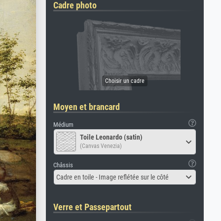
Cadre photo
Moyen et brancard
Médium
Toile Leonardo (satin)
(Canvas Venezia)
Châssis
Cadre en toile - Image reflétée sur le côté
Verre et Passepartout