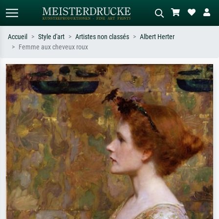
Accueil
Style d'art
Artistes non classés
Albert Herter
Femme aux cheveux roux
Recherche standard
Recherche d'images IA
Recherchez par artiste, titre ou style –
Décrivez la scène – ex. prairie verte,
ex. Monet, Nuit étoilée,
abstrait avec beaucoup de rouge,
impressionnisme, vague de Hokusai,
tableau sombre, nu debout près d'un
nu.
arbre.