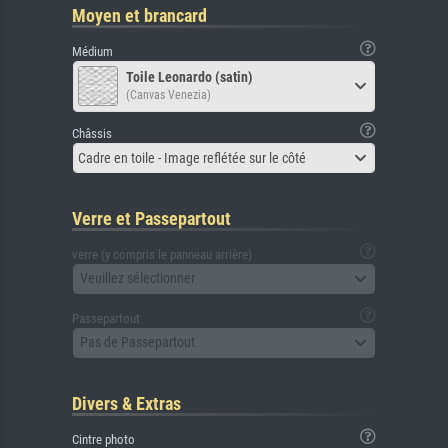
Moyen et brancard
Médium
Toile Leonardo (satin)
(Canvas Venezia)
Châssis
Cadre en toile - Image reflétée sur le côté
Verre et Passepartout
verre (y compris le panneau arrière)
Veuillez sélectionner
Passepartout
Pas de Passepartout
Divers & Extras
Cintre photo