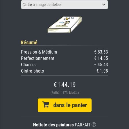
Cintre à image dentelée
Résumé
Pression & Médium
€ 83.63
Perfectionnement
€ 14.05
Châssis
€ 45.43
Cintre photo
€ 1.08
€ 144.19
(Enthält 17% MwSt.)
dans le panier
Netteté des peintures
PARFAIT