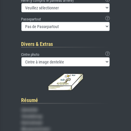
verre (y compris le panneau arrière)
Passepartout
Divers & Extras
Cintre photo
Résumé
Gemälde
Veredelung
Keilrahmen
Museumslizenz