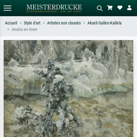
Accueil
Style d'art
Artistes non classés
Akseli Gallen-Kallela
Imatra en hiver
Recherche standard
Recherche d'images IA
Recherchez par artiste, titre ou style –
Décrivez la scène – ex. prairie verte,
ex. Monet, Nuit étoilée,
abstrait avec beaucoup de rouge,
impressionnisme, vague de Hokusai,
tableau sombre, nu debout près d'un
nu.
arbre.