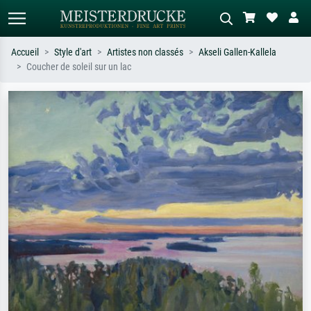
Accueil
Style d'art
Artistes non classés
Akseli Gallen-Kallela
Coucher de soleil sur un lac
Recherche standard
Recherche d'images IA
Recherchez par artiste, titre ou style –
Décrivez la scène – ex. prairie verte,
ex. Monet, Nuit étoilée,
abstrait avec beaucoup de rouge,
impressionnisme, vague de Hokusai,
tableau sombre, nu debout près d'un
nu.
arbre.