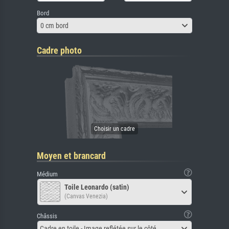
Bord
0 cm bord
Cadre photo
Moyen et brancard
Médium
Toile Leonardo (satin)
(Canvas Venezia)
Châssis
Cadre en toile - Image reflétée sur le côté