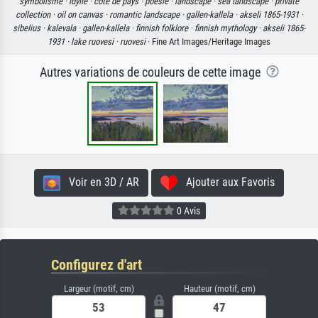
symbolisme ·
idylle ·
côté de pays ·
poésie ·
landscape ·
sea landscape ·
private
collection ·
oil on canvas ·
romantic landscape ·
gallen-kallela ·
akseli 1865-1931 ·
sibelius ·
kalevala ·
gallen-kallela ·
finnish folklore ·
finnish mythology ·
akseli 1865-
1931 ·
lake ruovesi ·
ruovesi
· Fine Art Images/Heritage Images
Autres variations de couleurs de cette image
Voir en 3D / AR
Ajouter aux Favoris
0 Avis
Configurez d'art
Largeur (motif, cm)
Hauteur (motif, cm)