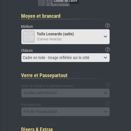
Moyen et brancard
Médium
Toile Leonardo (satin)
(Canvas Venezia)
Châssis
Cadre en toile - Image reflétée sur le côté
Verre et Passepartout
verre (y compris le panneau arrière)
Veuillez sélectionner
Passepartout
Pas de Passepartout
Divers & Extras