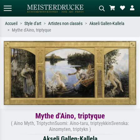
Accueil
Style d'art
Artistes non classés
Akseli Gallen-Kallela
Mythe d'Aino, triptyque
Recherche standard
Recherche d'images IA
Recherchez par artiste, titre ou style –
Décrivez la scène – ex. prairie verte,
ex. Monet, Nuit étoilée,
abstrait avec beaucoup de rouge,
impressionnisme, vague de Hokusai,
tableau sombre, nu debout près d'un
nu.
arbre.
Mythe d'Aino, triptyque
( Aino Myth, TriptychnSuomi: Aino-taru, triptyykkinSvenska:
Ainomyten, triptykn )
Akseli Gallen-Kallela