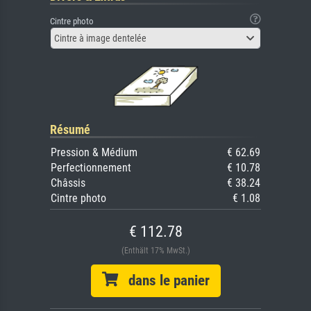
Cintre photo
Cintre à image dentelée
Résumé
Pression & Médium
€ 62.69
Perfectionnement
€ 10.78
Châssis
€ 38.24
Cintre photo
€ 1.08
€ 112.78
(Enthält 17% MwSt.)
dans le panier