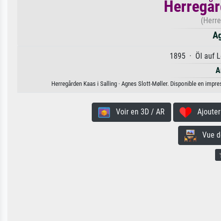
Herregår
(Herre
Ag
1895 · Öl auf L
A
Herregården Kaas i Salling · Agnes Slott-Møller. Disponible en impres
Voir en 3D / AR
Ajouter 
Vue de 