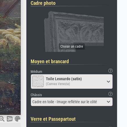
Cadre photo
Moyen et brancard
Médium
Toile Leonardo (satin)
(Canvas Venezia)
Châssis
Cadre en toile - Image reflétée sur le côté
Verre et Passepartout