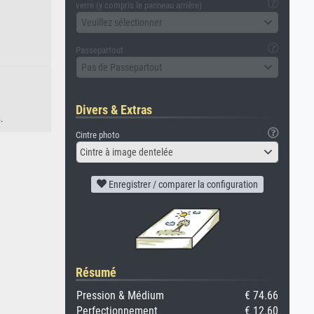
verre (y compris le panneau arrière)
Veuillez sélectionner
Passepartout
Pas de Passepartout
Divers & Extras
.
Cintre photo
Cintre à image dentelée
Enregistrer / comparer la configuration
Résumé
Pression & Médium
€ 74.66
Perfectionnement
€ 12.60