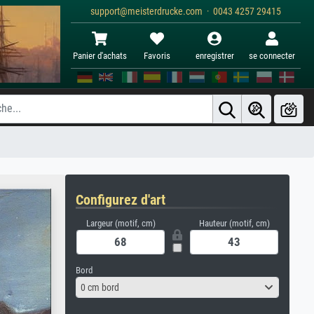
support@meisterdrucke.com · 0043 4257 29415
Panier d'achats
Favoris
enregistrer
se connecter
Configurez d'art
Largeur (motif, cm)
Hauteur (motif, cm)
Bord
0 cm bord