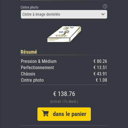
Cintre photo
Cintre à image dentelée
Résumé
Pression & Médium
€ 80.26
Perfectionnement
€ 13.51
Châssis
€ 43.91
Cintre photo
€ 1.08
€ 138.76
(Enthält 17% MwSt.)
dans le panier