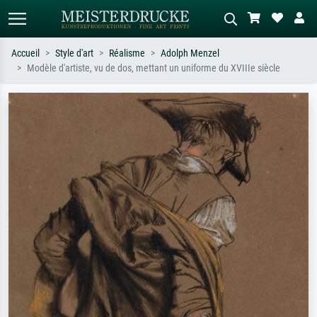
Accueil
Style d'art
Réalisme
Adolph Menzel
Modèle d'artiste, vu de dos, mettant un uniforme du XVIIIe siècle
Recherche standard
Recherche d'images IA
Recherchez par artiste, titre ou style –
Décrivez la scène – ex. prairie verte,
ex. Monet, Nuit étoilée,
abstrait avec beaucoup de rouge,
impressionnisme, vague de Hokusai,
tableau sombre, nu debout près d'un
nu.
arbre.