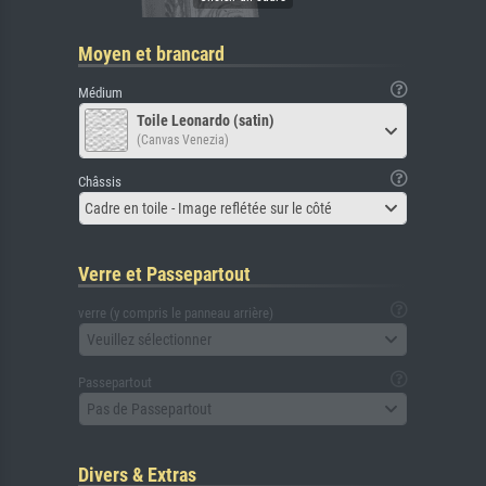
Moyen et brancard
Médium
Toile Leonardo (satin)
(Canvas Venezia)
Châssis
Cadre en toile - Image reflétée sur le côté
Verre et Passepartout
verre (y compris le panneau arrière)
Veuillez sélectionner
Passepartout
Pas de Passepartout
Divers & Extras