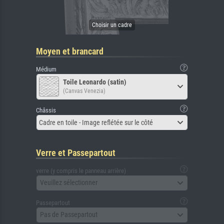
Moyen et brancard
Médium
Toile Leonardo (satin)
(Canvas Venezia)
Châssis
Cadre en toile - Image reflétée sur le côté
Verre et Passepartout
verre (y compris le panneau arrière)
Veuillez sélectionner
Passepartout
Pas de Passepartout