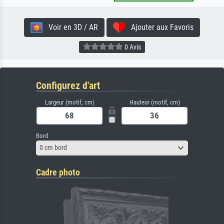
Voir en 3D / AR
Ajouter aux Favoris
0 Avis
Configurez d'art
Largeur (motif, cm)
Hauteur (motif, cm)
Bord
0 cm bord
Cadre photo