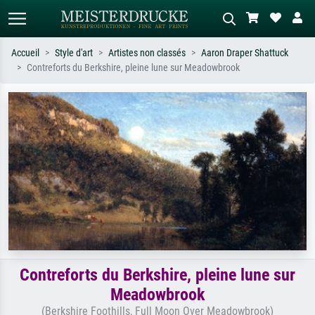
Accueil
Style d'art
Artistes non classés
Aaron Draper Shattuck
Contreforts du Berkshire, pleine lune sur Meadowbrook
Recherche standard
Recherche d'images IA
Recherchez par artiste, titre ou style –
Décrivez la scène – ex. prairie verte,
ex. Monet, Nuit étoilée,
abstrait avec beaucoup de rouge,
impressionnisme, vague de Hokusai,
tableau sombre, nu debout près d'un
nu.
arbre.
Contreforts du Berkshire, pleine lune sur
Meadowbrook
(Berkshire Foothills, Full Moon Over Meadowbrook)