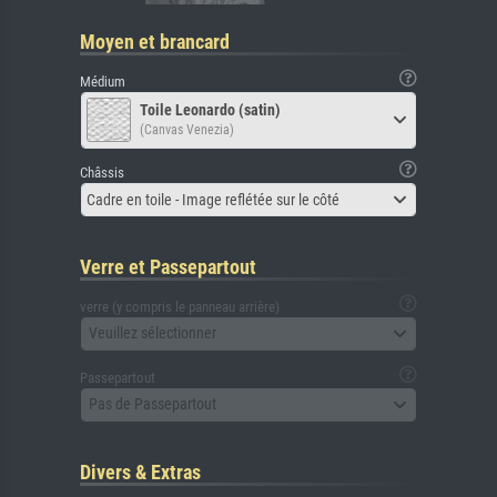
Moyen et brancard
Médium
Toile Leonardo (satin)
(Canvas Venezia)
Châssis
Cadre en toile - Image reflétée sur le côté
Verre et Passepartout
verre (y compris le panneau arrière)
Veuillez sélectionner
Passepartout
Pas de Passepartout
Divers & Extras