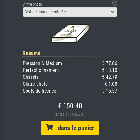
Cintre photo
Cintre à image dentelée
Résumé
Pression & Médium
€ 77.86
Perfectionnement
€ 13.10
Châssis
€ 42.79
Cintre photo
€ 1.08
Coûts de licence
€ 15.57
€ 150.40
(Enthält 17% MwSt.)
dans le panier