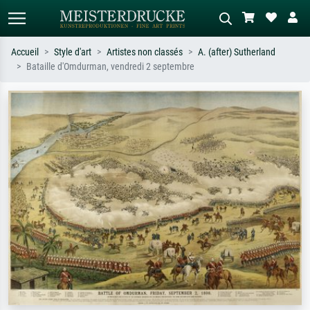
Accueil
Style d'art
Artistes non classés
A. (after) Sutherland
Bataille d'Omdurman, vendredi 2 septembre
Recherche standard
Recherche d'images IA
Recherchez par artiste, titre ou style –
Décrivez la scène – ex. prairie verte,
ex. Monet, Nuit étoilée,
abstrait avec beaucoup de rouge,
impressionnisme, vague de Hokusai,
tableau sombre, nu debout près d'un
nu.
arbre.