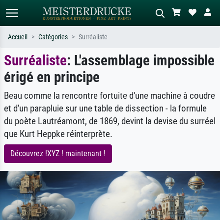
Accueil
Catégories
Surréaliste
Surréaliste
: L'assemblage impossible
Recherche standard
Recherche d'images IA
érigé en principe
Recherchez par artiste, titre ou style –
Décrivez la scène – ex. prairie verte,
ex. Monet, Nuit étoilée,
abstrait avec beaucoup de rouge,
impressionnisme, vague de Hokusai,
tableau sombre, nu debout près d'un
Beau comme la rencontre fortuite d'une machine à coudre
nu.
arbre.
et d'un parapluie sur une table de dissection - la formule
du poète Lautréamont, de 1869, devint la devise du surréel
que Kurt Heppke réinterprète.
Découvrez !XYZ ! maintenant !