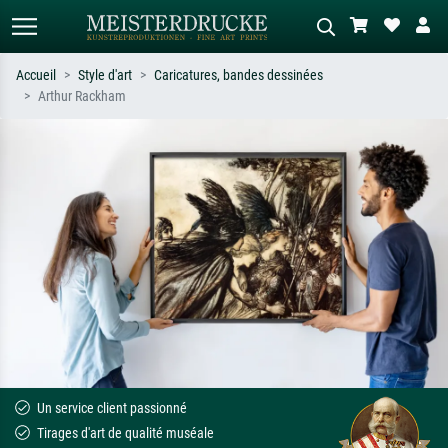
Accueil
Style d'art
Caricatures, bandes dessinées
Arthur Rackham
Recherche standard
Recherche d'images IA
Recherchez par artiste, titre ou style –
Décrivez la scène – ex. prairie verte,
ex. Monet, Nuit étoilée,
abstrait avec beaucoup de rouge,
impressionnisme, vague de Hokusai,
tableau sombre, nu debout près d'un
nu.
arbre.
Un service client passionné
Tirages d'art de qualité muséale