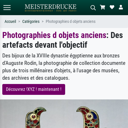
Accueil
Catégories
Photographies d objets anciens
Photographies d objets anciens
: Des
Recherche standard
Recherche d'images IA
artefacts devant l'objectif
Recherchez par artiste, titre ou style –
Décrivez la scène – ex. prairie verte,
ex. Monet, Nuit étoilée,
abstrait avec beaucoup de rouge,
impressionnisme, vague de Hokusai,
tableau sombre, nu debout près d'un
Des bijoux de la XVIIIe dynastie égyptienne aux bronzes
nu.
arbre.
d'Auguste Rodin, la photographie de collection documente
plus de trois millénaires d'objets, à l'usage des musées,
des archives et des catalogues.
Découvrez !XYZ ! maintenant !