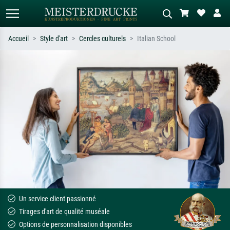
Accueil
Style d'art
Cercles culturels
Italian School
Recherche standard
Recherche d'images IA
Recherchez par artiste, titre ou style –
Décrivez la scène – ex. prairie verte,
ex. Monet, Nuit étoilée,
abstrait avec beaucoup de rouge,
impressionnisme, vague de Hokusai,
tableau sombre, nu debout près d'un
nu.
arbre.
Un service client passionné
Tirages d'art de qualité muséale
Options de personnalisation disponibles