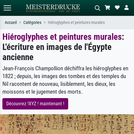
Accueil
Catégories
Hiéroglyphes et peintures murales
Hiéroglyphes et peintures murales
:
Recherche standard
Recherche d'images IA
L'écriture en images de l'Égypte
Recherchez par artiste, titre ou style –
Décrivez la scène – ex. prairie verte,
ex. Monet, Nuit étoilée,
abstrait avec beaucoup de rouge,
ancienne
impressionnisme, vague de Hokusai,
tableau sombre, nu debout près d'un
nu.
arbre.
Jean-François Champollion déchiffra les hiéroglyphes en
1822 ; depuis, les images des tombes et des temples du
Nil racontent de nouveau, lisiblement, les dieux, les
moissons et le jugement des morts.
Découvrez !XYZ ! maintenant !