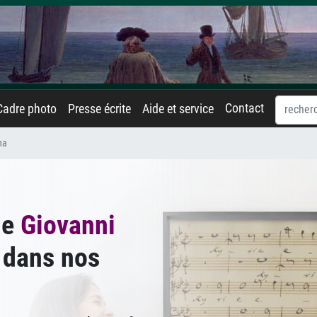
Contact
Cadre photo
Presse écrite
Aide et service
na
de
Giovanni
dans nos