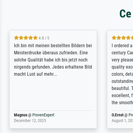
Ce
5 / 5
Rundum positive Erfahrung. Die
The team a
Ausführung des Auftrags hat eine Weile
meet its c
gedauert, die angekündigte Lieferzeit
expert adv
wurde aber letztlich sogar etwas
results for
unterschritten. Die Qualität des Papiers
client. Th
und des Drucks (Farben, Details usw.) ist
repertoire 
nicht nur gut, sondern hervorragend.
will provid
Selbst ein Druck ist damit ein Kunstwerk
regards to 
im eigenen Sinne. Definitiv den Pre...
repertoire
Dr.
@
ProvenExpert
Anonym
@
P
February 3, 2026
April 22, 202