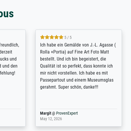
ous
4.8 / 5
tomer
Qualité absolument irréprochable.
inting is
Extraordinaire diversité des thèmes
inguish
abordés et personnalisation des
 my go-to
demandes (recadrage, réajustement des
m now on -
couleurs). Relation clientèle parfaite.
xcellent -
Transport, réception sans aucun
 the work
problème. Merci à toute l'équipe ! Hervé
port
Anonym
@
ProvenExpert
March 31, 2025