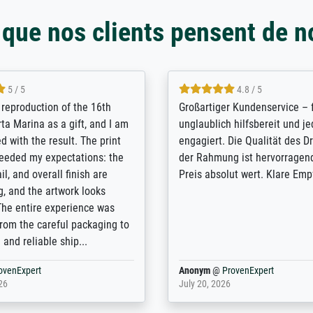
 que nos clients pensent de n
5 / 5
5 / 5
t Meisterdrucke strives to
Outstanding quality and cus
lients demands, and provides
support. - the quality of the pr
ice on how to obtain the best
excellent and difficult to dist
 the prints requested by the
from the real thing; it will be
e company has a vast
for high-quality art prints fro
of prints to choose from, and
the quality of the framing is e
e excellent service also with
the customisation options for
prints which are not in that
are broad - the customer sup
. Highly recommended!
colleagues are truly super...
rovenExpert
Anonym
@
ProvenExpert
6
January 12, 2026