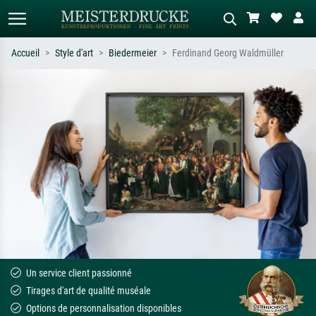
Accueil
Style d'art
Biedermeier
Ferdinand Georg Waldmüller
Recherche standard
Recherche d'images IA
Recherchez par artiste, titre ou style –
Décrivez la scène – ex. prairie verte,
ex. Monet, Nuit étoilée,
abstrait avec beaucoup de rouge,
impressionnisme, vague de Hokusai,
tableau sombre, nu debout près d'un
nu.
arbre.
Un service client passionné
Tirages d'art de qualité muséale
Options de personnalisation disponibles