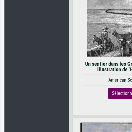
Un sentier dans les G
illustration de '
American Sc
Sélection