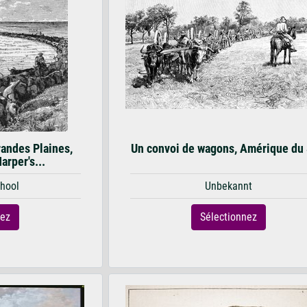
randes Plaines,
Un convoi de wagons, Amérique du
Harper's...
hool
Unbekannt
nez
Sélectionnez