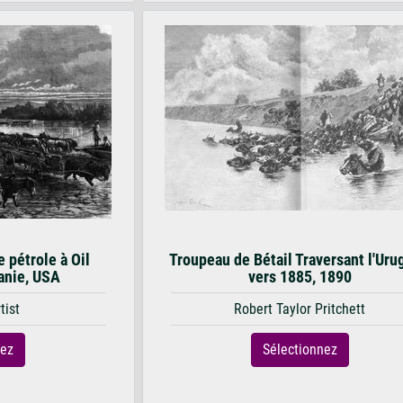
e pétrole à Oil
Troupeau de Bétail Traversant l'Uru
anie, USA
vers 1885, 1890
tist
Robert Taylor Pritchett
nez
Sélectionnez