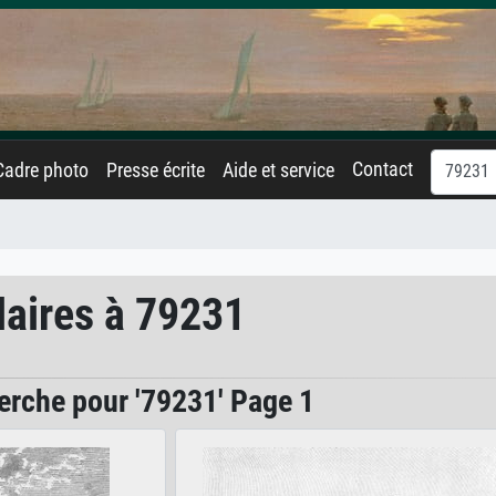
Contact
Cadre photo
Presse écrite
Aide et service
laires à 79231
erche pour '79231' Page 1