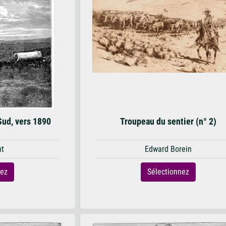
Sud, vers 1890
Troupeau du sentier (n° 2)
nt
Edward Borein
nez
Sélectionnez