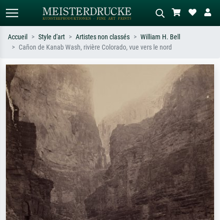
Accueil
Style d'art
Artistes non classés
William H. Bell
Cañon de Kanab Wash, rivière Colorado, vue vers le nord
Recherche standard
Recherche d'images IA
Recherchez par artiste, titre ou style –
Décrivez la scène – ex. prairie verte,
ex. Monet, Nuit étoilée,
abstrait avec beaucoup de rouge,
impressionnisme, vague de Hokusai,
tableau sombre, nu debout près d'un
nu.
arbre.