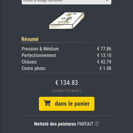
Cintre à image dentelée
Résumé
Pression & Médium
€ 77.86
Perfectionnement
€ 13.10
Châssis
€ 42.79
Cintre photo
€ 1.08
€ 134.83
(Enthält 17% MwSt.)
dans le panier
Netteté des peintures
PARFAIT