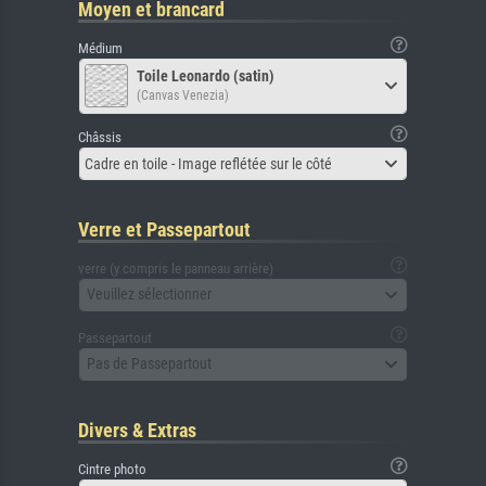
Moyen et brancard
Médium
Toile Leonardo (satin)
(Canvas Venezia)
Châssis
Cadre en toile - Image reflétée sur le côté
Verre et Passepartout
verre (y compris le panneau arrière)
Veuillez sélectionner
Passepartout
Pas de Passepartout
Divers & Extras
Cintre photo