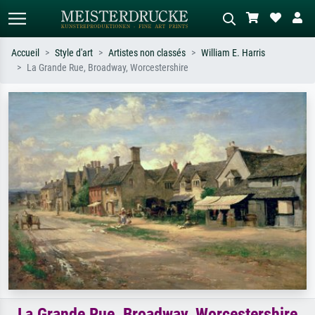
Accueil
Style d'art
Artistes non classés
William E. Harris
La Grande Rue, Broadway, Worcestershire
Recherche standard
Recherche d'images IA
Recherchez par artiste, titre ou style –
Décrivez la scène – ex. prairie verte,
ex. Monet, Nuit étoilée,
abstrait avec beaucoup de rouge,
impressionnisme, vague de Hokusai,
tableau sombre, nu debout près d'un
nu.
arbre.
La Grande Rue, Broadway, Worcestershire