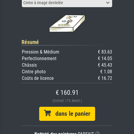
Cintre à image dentelée
Résumé
Pression & Médium
€ 83.63
Perfectionnement
€ 14.05
Châssis
€ 45.43
Cintre photo
€ 1.08
Coûts de licence
€ 16.72
€ 160.91
(Enthält 17% MwSt.)
dans le panier