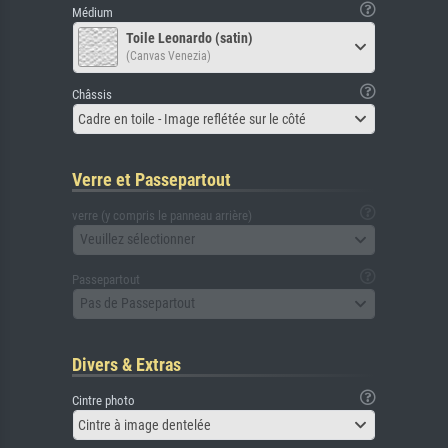
Médium
Toile Leonardo (satin)
(Canvas Venezia)
Châssis
Cadre en toile - Image reflétée sur le côté
Verre et Passepartout
verre (y compris le panneau arrière)
Veuillez sélectionner
Passepartout
Pas de Passepartout
Divers & Extras
Cintre photo
Cintre à image dentelée