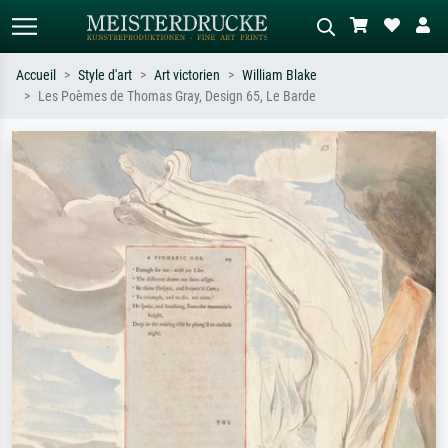
Accueil
Style d'art
Art victorien
William Blake
Les Poèmes de Thomas Gray, Design 65, Le Barde
Recherche standard
Recherche d'images IA
Recherchez par artiste, titre ou style –
Décrivez la scène – ex. prairie verte,
ex. Monet, Nuit étoilée,
abstrait avec beaucoup de rouge,
impressionnisme, vague de Hokusai,
tableau sombre, nu debout près d'un
nu.
arbre.